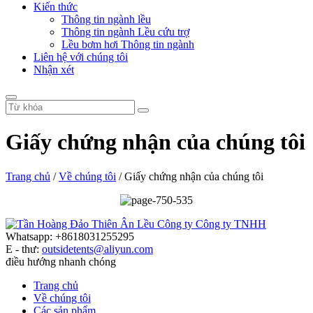
Kiến thức
Thông tin ngành lều
Thông tin ngành Lều cứu trợ
Lều bơm hơi Thông tin ngành
Liên hệ với chúng tôi
Nhận xét
Giấy chứng nhận của chúng tôi
Trang chủ
/
Về chúng tôi
/ Giấy chứng nhận của chúng tôi
Whatsapp: +8618031255295
E - thư:
outsidetents@aliyun.com
điều hướng nhanh chóng
Trang chủ
Về chúng tôi
Các sản phẩm