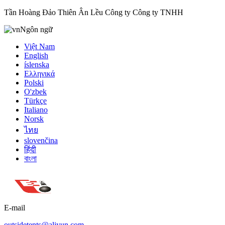
Tần Hoàng Đảo Thiên Ân Lều Công ty Công ty TNHH
Ngôn ngữ
Việt Nam
English
íslenska
Ελληνικά
Polski
O'zbek
Türkçe
Italiano
Norsk
ไทย
slovenčina
हिंदी
বাংলা
E-mail
outsidetents@aliyun.com