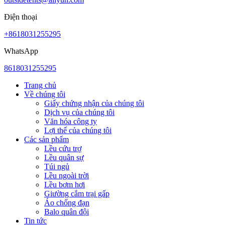
Điện thoại
+8618031255295
WhatsApp
8618031255295
Trang chủ
Về chúng tôi
Giấy chứng nhận của chúng tôi
Dịch vụ của chúng tôi
Văn hóa công ty
Lợi thế của chúng tôi
Các sản phẩm
Lều cứu trợ
Lều quân sự
Túi ngủ
Lều ngoài trời
Lều bơm hơi
Giường cắm trại gấp
Áo chống đạn
Balo quân đội
Tin tức