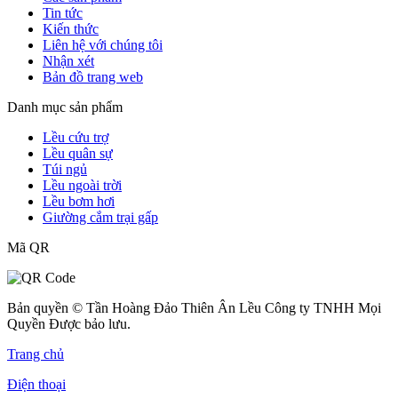
Tin tức
Kiến thức
Liên hệ với chúng tôi
Nhận xét
Bản đồ trang web
Danh mục sản phẩm
Lều cứu trợ
Lều quân sự
Túi ngủ
Lều ngoài trời
Lều bơm hơi
Giường cắm trại gấp
Mã QR
Bản quyền © Tần Hoàng Đảo Thiên Ân Lều Công ty TNHH Mọi
Quyền Được bảo lưu.
Trang chủ
Điện thoại